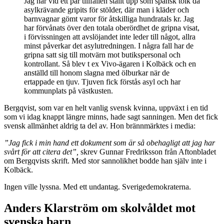
Jag har vid ett par tillfällen ställt upp som spansk tolk då
asylkrävande gripits för stölder, där man i kläder och
barnvagnar gömt varor för åtskilliga hundratals kr. Jag
har förvånats över den totala oberördhet de gripna visat,
i förvissningen att avslöjandet inte leder till något, allra
minst påverkar det asylutredningen. I några fall har de
gripna satt sig till motvärn mot butikspersonal och
kontrollant. Så blev t ex Vivo-ägaren i Kolbäck och en
anställd till honom slagna med ölburkar när de
ertappade en tjuv. Tjuven fick förstås asyl och har
kommunplats på västkusten.
Bergqvist, som var en helt vanlig svensk kvinna, uppväxt i en tid
som vi idag knappt längre minns, hade sagt sanningen. Men det fick
svensk allmänhet aldrig ta del av. Hon brännmärktes i media:
”Jag fick i min hand ett dokument som är så obehagligt att jag har
svårt för att citera det”,
skrev Gunnar Fredriksson från Aftonbladet
om Bergqvists skrift. Med stor sannolikhet bodde han själv inte i
Kolbäck.
Ingen ville lyssna. Med ett undantag. Sverigedemokraterna.
Anders Klarström om skolvåldet mot
svenska barn