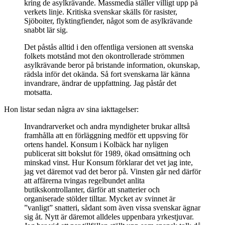
kring de asylkrävande. Massmedia ställer villigt upp på
verkets linje. Kritiska svenskar skälls för rasister,
Sjöboiter, flyktingfiender, något som de asylkrävande
snabbt lär sig.
Det påstås alltid i den offentliga versionen att svenska
folkets motstånd mot den okontrollerade strömmen
asylkrävande beror på bristande information, okunskap,
rädsla inför det okända. Så fort svenskarna lär känna
invandrare, ändrar de uppfattning. Jag påstår det
motsatta.
Hon listar sedan några av sina iakttagelser:
Invandrarverket och andra myndigheter brukar alltså
framhålla att en förläggning medför ett uppsving för
ortens handel. Konsum i Kolbäck har nyligen
publicerat sitt bokslut för 1989, ökad omsättning och
minskad vinst. Hur Konsum förklarar det vet jag inte,
jag vet däremot vad det beror på. Vinsten går ned därför
att affärerna tvingas regelbundet anlita
butikskontrollanter, därför att snatterier och
organiserade stölder tilltar. Mycket av svinnet är
”vanligt” snatteri, sådant som även vissa svenskar ägnar
sig åt. Nytt är däremot alldeles uppenbara yrkestjuvar.