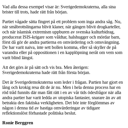
Vad alla dessa exempel visar är: Sverigedemokraterna, alla sina
brister till trots, hade rätt från början.
Partiet vågade sätta fingret på ett problem som inga andra såg. Nu,
när småbrottslingarna blivit klaner, när gängen blivit drogkarteller,
och när islamisk extremism uppburen av svenska kulturbidrag,
producerat ISIS-krigare som våldtar, halshugger och mördar barn,
först då gör de andra partierna en omvärdering och omsvängning.
De har varit naiva, inte sett bollen komma, eller så skyller de på
varandra eller på oppositionen i en kapplöpning neråt om vem som
varit blind längst.
Att det görs är på sätt och vis bra. Men återigen:
Sverigedemokraterna hade rätt från första början.
Det är Sverigedemokraterna som leder i frågan. Partien har gjort en
lång och krokig resa dit de är nu. Men i hela denna process har en
röd tråd funnits där man fått rätt i en av vår tids ödesfrågor när alla
andra partier har varit ledda av utopiska fantasier, snarare än av att
betrakta den faktiska verkligheten. Det bör inte förglömmas av
någon i denna tid av hastiga omvärderingar av tidigare
reflektionslöst förhastade politiska beslut.
Ronie Berggren