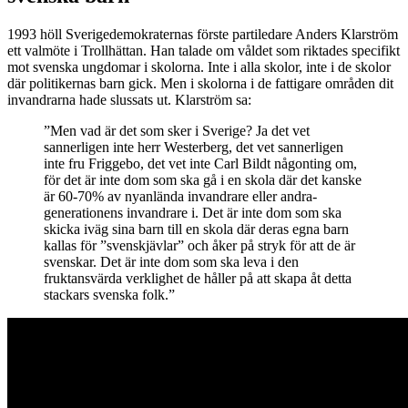
1993 höll Sverigedemokraternas förste partiledare Anders Klarström
ett valmöte i Trollhättan. Han talade om våldet som riktades specifikt
mot svenska ungdomar i skolorna. Inte i alla skolor, inte i de skolor
där politikernas barn gick. Men i skolorna i de fattigare områden dit
invandrarna hade slussats ut. Klarström sa:
”Men vad är det som sker i Sverige? Ja det vet
sannerligen inte herr Westerberg, det vet sannerligen
inte fru Friggebo, det vet inte Carl Bildt någonting om,
för det är inte dom som ska gå i en skola där det kanske
är 60-70% av nyanlända invandrare eller andra-
generationens invandrare i. Det är inte dom som ska
skicka iväg sina barn till en skola där deras egna barn
kallas för ”svenskjävlar” och åker på stryk för att de är
svenskar. Det är inte dom som ska leva i den
fruktansvärda verklighet de håller på att skapa åt detta
stackars svenska folk.”