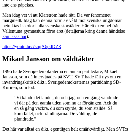
inte ens påpekas.
Men idag vet vi att Klarström hade rätt. Då var fenomenet
marginellt. Idag kan denna form av våld mot svenska ungdomar
betraktas i skolor i alla svenska storstäder. Här ett exempel från
Vallentuna gymnasium förra året (detaljerna kring denna händelse
kan läsas här
):
https://youtu.be/7smjA6pdDZ8
Mikael Jansson om våldtäkter
1996 hade Sverigedemokraterna en annan partiledare, Mikael
Jansson, som då intervjuades på SVT. SVT hade fått nys om en
invandringskritisk dikt i Sverigedemokraternas partitidning SD-
Kuriren, som löd:
”Vi kände det landet, du och jag, och en gång vandrade
vi där på den gamla tiden som nu är förgången. Ack du
en så gång vackra, du som styrde, du som ställde. Så
kom fallet, och främlingarna. De våldtog, de
plundrade.”
Det här var alltså en dikt, egentligen helt omärkvärdigt. Men SVT:s