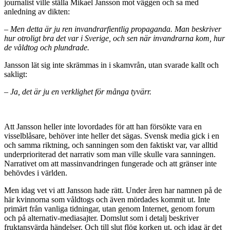
journalist ville ställa Mikael Jansson mot väggen och sa med
anledning av dikten:
– Men detta är ju ren invandrarfientlig propaganda. Man beskriver
hur otroligt bra det var i Sverige, och sen när invandrarna kom, hur
de våldtog och plundrade.
Jansson lät sig inte skrämmas in i skamvrån, utan svarade kallt och
sakligt:
– Ja, det är ju en verklighet för många tyvärr.
Att Jansson heller inte lovordades för att han försökte vara en
visselblåsare, behöver inte heller det sägas. Svensk media gick i en
och samma riktning, och sanningen som den faktiskt var, var alltid
underprioriterad det narrativ som man ville skulle vara sanningen.
Narrativet om att massinvandringen fungerade och att gränser inte
behövdes i världen.
Men idag vet vi att Jansson hade rätt. Under åren har namnen på de
här kvinnorna som våldtogs och även mördades kommit ut. Inte
primärt från vanliga tidningar, utan genom Internet, genom forum
och på alternativ-mediasajter. Domslut som i detalj beskriver
fruktansvärda händelser. Och till slut flög korken ut, och idag är det