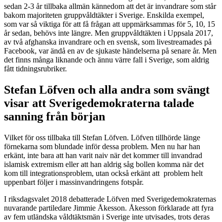
sedan 2-3 år tillbaka allmän kännedom att det är invandrare som står
bakom majoriteten gruppvåldtäkter i Sverige. Enskilda exempel,
som var så viktiga för att få frågan att uppmärksammas för 5, 10, 15
år sedan, behövs inte längre. Men gruppvåldtäkten i Uppsala 2017,
av två afghanska invandrare och en svensk, som livestreamades på
Facebook, var ändå en av de sjukaste händelserna på senare år. Men
det finns många liknande och ännu värre fall i Sverige, som aldrig
fått tidningsrubriker.
Stefan Löfven och alla andra som svängt
visar att Sverigedemokraterna talade
sanning från början
Vilket för oss tillbaka till Stefan Löfven. Löfven tillhörde länge
förnekarna som blundade inför dessa problem. Men nu har han
erkänt, inte bara att han varit naiv när det kommer till invandrad
islamisk extremism eller att han aldrig såg bollen komma när det
kom till integrationsproblem, utan också erkänt att problem helt
uppenbart följer i massinvandringens fotspår.
I riksdagsvalet 2018 debatterade Löfven med Sverigedemokraternas
nuvarande partiledare Jimmie Åkesson. Åkesson förklarade att fyra
av fem utländska våldtäktsmän i Sverige inte utvisades, trots deras