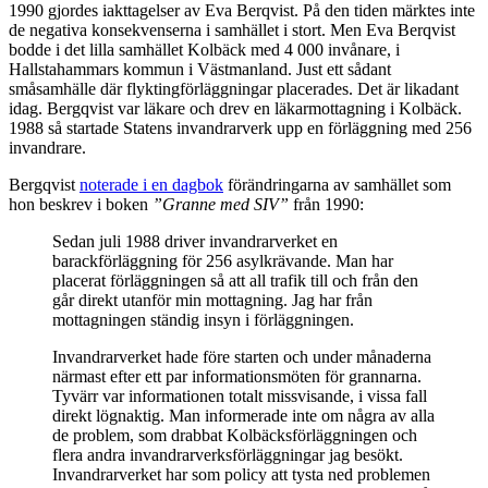
1990 gjordes iakttagelser av Eva Berqvist. På den tiden märktes inte
de negativa konsekvenserna i samhället i stort. Men Eva Berqvist
bodde i det lilla samhället Kolbäck med 4 000 invånare, i
Hallstahammars kommun i Västmanland. Just ett sådant
småsamhälle där flyktingförläggningar placerades. Det är likadant
idag. Bergqvist var läkare och drev en läkarmottagning i Kolbäck.
1988 så startade Statens invandrarverk upp en förläggning med 256
invandrare.
Bergqvist
noterade i en dagbok
förändringarna av samhället som
hon beskrev i boken
”Granne med SIV”
från 1990:
Sedan juli 1988 driver invandrarverket en
barackförläggning för 256 asylkrävande. Man har
placerat förläggningen så att all trafik till och från den
går direkt utanför min mottagning. Jag har från
mottagningen ständig insyn i förläggningen.
Invandrarverket hade före starten och under månaderna
närmast efter ett par informationsmöten för grannarna.
Tyvärr var informationen totalt missvisande, i vissa fall
direkt lögnaktig. Man informerade inte om några av alla
de problem, som drabbat Kolbäcksförläggningen och
flera andra invandrarverksförläggningar jag besökt.
Invandrarverket har som policy att tysta ned problemen