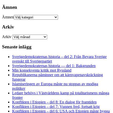
Ämnen
Ämnen
Arkiv
Arkiv
Senaste inlägg
Sverigedemokraternas historia – del 2: Från Bevara Sverige
svenskt till Sverigepartiet
Sverigedemokraternas historia — del 1: Bakgrunden
Min konsekventa kritik mot Ryssland
Republikanerna påminner om att kärnvapenavskräckning
fungerar
Islamiseringen av Europa måste nu stoppas av modiga
politiker
Ledare behövs i Västvärldens kamp på totalitarismens många
fronter
Konflikten i Etiopien – del 8: En dialog för framtiden
Konflikten i Etiopien – del 7: Vunnen fred, fortsatt krig
Konflikten i Etiopien – del 6: USA och Etiopien måste bygga