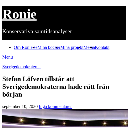
Ronie
Konservativa samtidsanalyser
Om Ronie.se
Mina böcker
Mina projekt
Media
Kontakt
Menu
Sverigedemokraterna
Stefan Löfven tillstår att
Sverigedemokraterna hade rätt från
början
september 10, 2020
Inga kommentarer