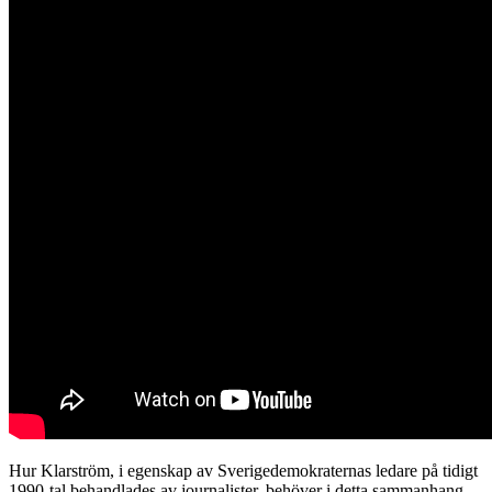
Hur Klarström, i egenskap av Sverigedemokraternas ledare på tidigt
1990-tal behandlades av journalister, behöver i detta sammanhang