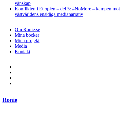
vänskap
Konflikten i Etiopien – del 5: #NoMore – kampen mot
västvärldens ensidiga medianarrativ
Om Ronie.se
Mina böcker
Mina projekt
Media
Kontakt
Ronie