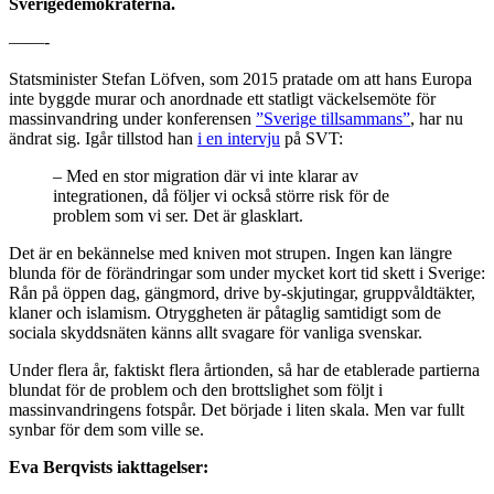
Sverigedemokraterna.
——-
Statsminister Stefan Löfven, som 2015 pratade om att hans Europa
inte byggde murar och anordnade ett statligt väckelsemöte för
massinvandring under konferensen
”Sverige tillsammans”
, har nu
ändrat sig. Igår tillstod han
i en intervju
på SVT:
– Med en stor migration där vi inte klarar av
integrationen, då följer vi också större risk för de
problem som vi ser. Det är glasklart.
Det är en bekännelse med kniven mot strupen. Ingen kan längre
blunda för de förändringar som under mycket kort tid skett i Sverige:
Rån på öppen dag, gängmord, drive by-skjutingar, gruppvåldtäkter,
klaner och islamism. Otryggheten är påtaglig samtidigt som de
sociala skyddsnäten känns allt svagare för vanliga svenskar.
Under flera år, faktiskt flera årtionden, så har de etablerade partierna
blundat för de problem och den brottslighet som följt i
massinvandringens fotspår. Det började i liten skala. Men var fullt
synbar för dem som ville se.
Eva Berqvists iakttagelser: