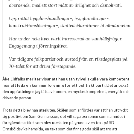
oberoende, med ett stort mått av ärlighet och demokrati.
Upprättat bygglovshandlingar-, bygghandlingar-,
konstruktionslösningar-, skattedeklarationer åt allmänheten.
Har under hela livet varit intresserad av samhällsfrågor.
Engagemang i föreningslivet.
Var tidigare folkpartist och avstod från en riksdagsplats på
70-talet för att driva företagande.
Åke Lidfalks meriter visar att han utan tvivel skulle vara kompetent
nog att leda en kommunförening för ett politiskt parti.
Det är också
den uppfattningen jag fått av honom, en mycket kompetent, energisk och
drivande person.
Trots detta blev han utesluten. Skälen som anfördes var att han uttryckt
sig positivt om Sam Gunnarsson, det vill säga personen som nämndes i
föregående artikel som blev utesluten på grund av en text på SD
Örnsköldsviks hemsida, en text som det finns goda skäl att tro att