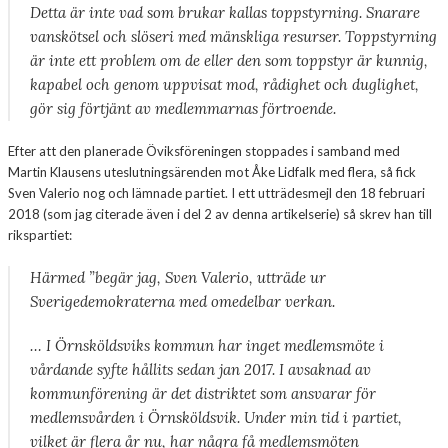
Detta är inte vad som brukar kallas toppstyrning. Snarare
vanskötsel och slöseri med mänskliga resurser. Toppstyrning
är inte ett problem om de eller den som toppstyr är kunnig,
kapabel och genom uppvisat mod, rådighet och duglighet,
gör sig förtjänt av medlemmarnas förtroende.
Efter att den planerade Öviksföreningen stoppades i samband med
Martin Klausens uteslutningsärenden mot Åke Lidfalk med flera, så fick
Sven Valerio nog och lämnade partiet. I ett utträdesmejl den 18 februari
2018 (som jag citerade även i del 2 av denna artikelserie) så skrev han till
rikspartiet:
Härmed ”begär jag, Sven Valerio, utträde ur
Sverigedemokraterna med omedelbar verkan.
… I Örnsköldsviks kommun har inget medlemsmöte i
vårdande syfte hållits sedan jan 2017. I avsaknad av
kommunförening är det distriktet som ansvarar för
medlemsvården i Örnsköldsvik. Under min tid i partiet,
vilket är flera år nu, har några få medlemsmöten