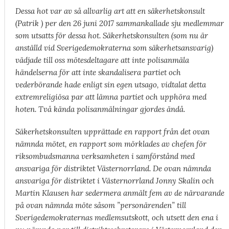
Dessa hot var av så allvarlig art att en säkerhetskonsult
(Patrik ) per den 26 juni 2017 sammankallade sju medlemmar
som utsatts för dessa hot. Säkerhetskonsulten (som nu är
anställd vid Sverigedemokraterna som säkerhetsansvarig)
vädjade till oss mötesdeltagare att inte polisanmäla
händelserna för att inte skandalisera partiet och
vederbörande hade enligt sin egen utsago, vidtalat detta
extremreligiösa par att lämna partiet och upphöra med
hoten. Två kända polisanmälningar gjordes ändå.
Säkerhetskonsulten upprättade en rapport från det ovan
nämnda mötet, en rapport som mörklades av chefen för
riksombudsmanna verksamheten i samförstånd med
ansvariga för distriktet Västernorrland. De ovan nämnda
ansvariga för distriktet i Västernorrland Jonny Skalin och
Martin Klausen har sedermera anmält fem av de närvarande
på ovan nämnda möte såsom ”personärenden” till
Sverigedemokraternas medlemsutskott, och utsett den ena i