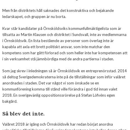
Men från distriktets håll saknades det konstruktiva och bejakande
ledarskapet, och gruppen är nu borta.
Kvar står kandidater på Örnsköldsviks kommunfullmäktigelista som är
tillsatta av Martin Klausen och distriktet i Sundsvall, inte av medlemmarna
i Örnsköldsvik. En lista bestående av personer som överlag inte är
kapabla att axla ett brett politiskt ansvar, som inte matchar den
kompetens som har gått förlorad och som heller inte har kompetensen att
i sin verksamhet stå jämnbördiga med de andra partierna i staden.
Som jag skrev i inledningen så är Örnsköldsvik en entreprenörsstad. 2014
så deltog Sverigedemokraterna inte på de tillställningar som inför valåret
anordnades i staden. Det var något vi som önskade se en
kommunförening komma till stånd ville förändra i god tid innan valet
2018. En sverigevänlig oppositionssrörelse på Stefan Löfvéns egen
bakgård.
Så blev det inte.
Valåret 2018 är igång och Örnsköldsvik har redan börjat anordna