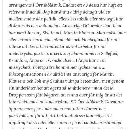
arrangerats i Örnsköldsvik. Endast ett av dessa har haft ett
relevant innehåll. Jag har ännu aldrig deltagit vid ett
medlemsmöte där politik, eller dess taktik eller strategi, har
diskuterats och avhandlats. Ansvariga DO under den tiden
har varit Johnny Skalin och Martin Klausen. Man måste mer
eller mindre vara både blind, döv och klenbegåvad för att
inte se att dessa två individer aktivt arbetar för att
undertrycka partiets utveckling i kommunerna Sollefteå,
Kramfors, Ånge och Örnsköldsvik. I Ånge har man
misslyckats, i övriga tre kommuner lyckas man. …
Riksorganisationen är alltså inte ansvariga för Martin
Klausens och Johnny Skalins vidriga beteenden, men genom
sin underlåtenhet att agera så sanktionerar man dessa.
Droppen som fått bägaren att rinna över för mig är att det
inte räckte med att underkänna SD Örnsköldsvik. Dessutom
öppnar man personärenden mot mina vänner och
partikollegor för att förhindra att dessa kan väljas till
uppdrag i distriktet eller hamna på en vallista. Anständiga