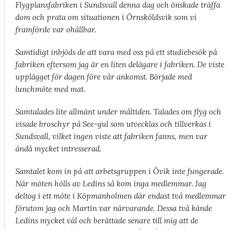
Flygplansfabriken i Sundsvall denna dag och önskade träffa
dom och prata om situationen i Örnsköldsvik som vi
framförde var ohållbar.
Samtidigt inbjöds de att vara med oss på ett studiebesök på
fabriken eftersom jag är en liten delägare i fabriken. De viste
upplägget för dagen före vår ankomst. Började med
lunchmöte med mat.
Samtalades lite allmänt under måltiden. Talades om flyg och
visade broschyr på See-gul som utvecklas och tillverkas i
Sundsvall, vilket ingen viste att fabriken fanns, men var
ändå mycket intresserad.
Samtalet kom in på att arbetsgruppen i Övik inte fungerade.
När möten hölls av Ledins så kom inga medlemmar. Jag
deltog i ett möte i Köpmanholmen där endast två medlemmar
förutom jag och Martin var närvarande. Dessa två kände
Ledins mycket väl och berättade senare till mig att de