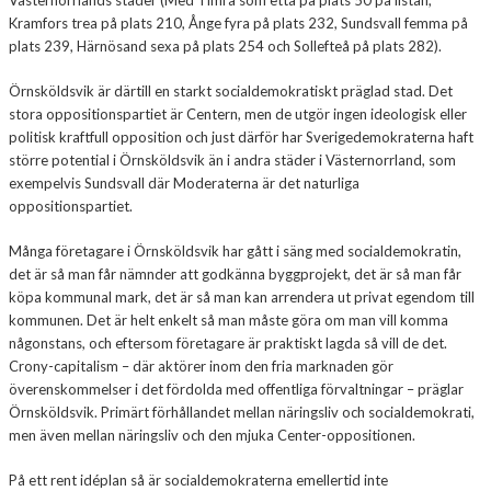
Kramfors trea på plats 210, Ånge fyra på plats 232, Sundsvall femma på
plats 239, Härnösand sexa på plats 254 och Sollefteå på plats 282).
Örnsköldsvik är därtill en starkt socialdemokratiskt präglad stad. Det
stora oppositionspartiet är Centern, men de utgör ingen ideologisk eller
politisk kraftfull opposition och just därför har Sverigedemokraterna haft
större potential i Örnsköldsvik än i andra städer i Västernorrland, som
exempelvis Sundsvall där Moderaterna är det naturliga
oppositionspartiet.
Många företagare i Örnsköldsvik har gått i säng med socialdemokratin,
det är så man får nämnder att godkänna byggprojekt, det är så man får
köpa kommunal mark, det är så man kan arrendera ut privat egendom till
kommunen. Det är helt enkelt så man måste göra om man vill komma
någonstans, och eftersom företagare är praktiskt lagda så vill de det.
Crony-capitalism – där aktörer inom den fria marknaden gör
överenskommelser i det fördolda med offentliga förvaltningar – präglar
Örnsköldsvik. Primärt förhållandet mellan näringsliv och socialdemokrati,
men även mellan näringsliv och den mjuka Center-oppositionen.
På ett rent idéplan så är socialdemokraterna emellertid inte