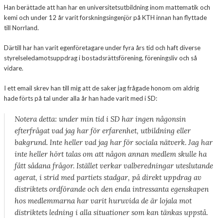
Han berättade att han har en universitetsutbildning inom mattematik och
kemi och under 12 år varit forskningsingenjör på KTH innan han flyttade
till Norrland.
Därtill har han varit egenföretagare under fyra års tid och haft diverse
styrelseledamotsuppdrag i bostadsrättsförening, föreningsliv och så
vidare.
I ett email skrev han till mig att de saker jag frågade honom om aldrig
hade förts på tal under alla år han hade varit med
i
SD:
Notera detta: under min tid i SD har ingen någonsin
efterfrågat vad jag har för erfarenhet, utbildning eller
bakgrund. Inte heller vad jag har för sociala nätverk. Jag har
inte heller hört talas om att någon annan medlem skulle ha
fått sådana frågor. Istället verkar valberedningar uteslutande
agerat, i strid med partiets stadgar, på direkt uppdrag av
distriktets ordförande och den enda intressanta egenskapen
hos medlemmarna har varit huruvida de är lojala mot
distriktets ledning i alla situationer som kan tänkas uppstå.