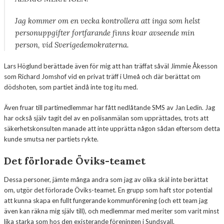
Jag kommer om en vecka kontrollera att inga som helst
personuppgifter fortfarande finns kvar avseende min
person, vid Sverigedemokraterna.
Lars Höglund berättade även för mig att han träffat såväl Jimmie Åkesson
som Richard Jomshof vid en privat träff i Umeå och där berättat om
dödshoten, som partiet ändå inte tog itu med.
Även fruar till partimedlemmar har fått nedlåtande SMS av Jan Ledin. Jag
har också själv tagit del av en polisanmälan som upprättades, trots att
säkerhetskonsulten manade att inte upprätta någon sådan eftersom detta
kunde smutsa ner partiets rykte.
Det förlorade Öviks-teamet
Dessa personer, jämte många andra som jag av olika skäl inte berättat
om, utgör det förlorade Öviks-teamet. En grupp som haft stor potential
att kunna skapa en fullt fungerande kommunförening (och ett team jag
även kan räkna mig själv till), och medlemmar med meriter som varit minst
lika starka som hos den existerande föreningen i Sundsvall.