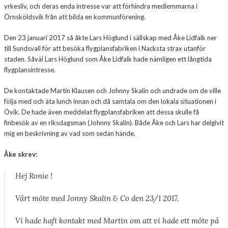
yrkesliv, och deras enda intresse var att förhindra medlemmarna i
Örnsköldsvik från att bilda en kommunförening.
Den 23 januari 2017 så åkte Lars Höglund i sällskap med Åke Lidfalk ner
till Sundsvall för att besöka flygplansfabriken i Nacksta strax utanför
staden. Såväl Lars Höglund som Åke Lidfalk hade nämligen ett långtida
flygplansintresse.
De kontaktade Martin Klausen och Johnny Skalin och undrade om de ville
följa med och äta lunch innan och då samtala om den lokala situationen i
Övik. De hade även meddelat flygplansfabriken att dessa skulle få
finbesök av en riksdagsman (Johnny Skalin). Både Åke och Lars har delgivit
mig en beskrivning av vad som sedan hände.
Åke skrev:
Hej Ronie !
Vårt möte med Jonny Skalin & Co den 23/1 2017.
Vi hade haft kontakt med Martin om att vi hade ett möte på