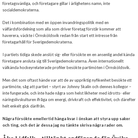
företagsvänliga, och företagare gillar i ärlighetens namn, inte
socialdemokraterna.
Det i kombination med en öppen invandringspolitik med en
välfärdsfördelning som alla som driver företag förstår kommer att
haverera, väckte i Örnsköldsvik redan från start ett intresse från
företagarhåll för Sverigedemokraterna.
I partiets tidiga skede anslöt sig- eller försökte en en ansenlig andel kända
företagare ansluta sig till Sverigedemokraterna. Även internationellt
välkända hockeyrelaterade profiler besökte partimöten i Örnsköldsvik.
Men det som oftast hände var att de av uppriktig nyfikenhet besökte
ett
partimöte, såg att partiet – styrt av Johnny Skalin och dennes kollegor –
inte fungerade, och inte hade några som helst likheter med idrotts- eller
näringslivskulturen ifråga om energi, drivkraft och effektivitet, och därefter
helt enkelt gick därifrån.
Några försökte emellertid hänga kvar i önskan att styra upp saker
och ting, och det är dessa jag nu tänkte skriva några rader om.