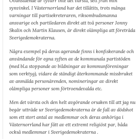
Ovanstående är tyvärr inte det värsta, sett från min
synvinkel. I Västernorrland har det tillåtits, trots många
varningar till partisekreteraren, riksombudsmanna
ansvarige och partiledaren direkt att två personer Jonny
Skalin och Martin Klausen, är direkt olämpliga att företräda
Sverigedemokraterna.
Några exempel på deras agerande finns i konfiskerande och
användande för egna syften av de kommunala partistöden
(med bl.a stoppande av bildningar av kommunföreningar
som verktyg), vidare de ständigt återkommande missbruket
av anmälda personärenden, nomineringar av direkt
olämpliga personer som förtroendevalda etc.
Men det värsta och den helt avgörande orsaken till att jag nu
begär utträde ur Sverigedemokraterna är de fall av dödshot
som ett stort antal av medlemmar och deras anhöriga i
Västernorrland har fått av ett extremt religiöst par, båda
också medlemmar i Sverigedemokraterna .