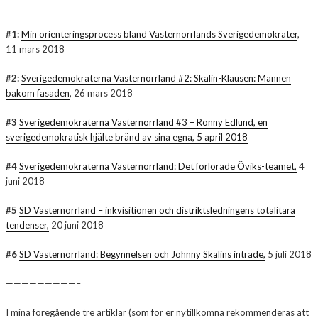
#1:
Min orienteringsprocess bland Västernorrlands Sverigedemokrater
,
11 mars 2018
#2:
Sverigedemokraterna Västernorrland #2: Skalin-Klausen: Männen
bakom fasaden
, 26 mars 2018
#3
Sverigedemokraterna Västernorrland #3 – Ronny Edlund, en
sverigedemokratisk hjälte bränd av sina egna, 5 april 2018
#4
Sverigedemokraterna Västernorrland: Det förlorade Öviks-teamet,
4
juni 2018
#5
SD Västernorrland – inkvisitionen och distriktsledningens totalitära
tendenser,
20 juni 2018
#6
SD Västernorrland: Begynnelsen och Johnny Skalins inträde,
5 juli 2018
—————————–
I mina föregående tre artiklar (som för er nytillkomna rekommenderas att