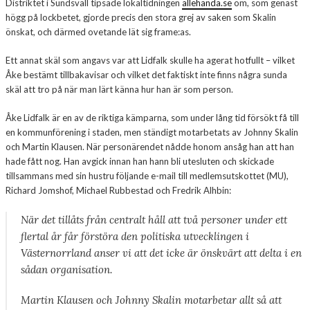
Distriktet i Sundsvall tipsade lokaltidningen
allehanda.se
om, som genast
högg på lockbetet, gjorde precis den stora grej av saken som Skalin
önskat, och därmed ovetande lät sig frame:as.
Ett annat skäl som angavs var att Lidfalk skulle ha agerat hotfullt – vilket
Åke bestämt tillbakavisar och vilket det faktiskt inte finns några sunda
skäl att tro på när man lärt känna hur han är som person.
Åke Lidfalk är en av de riktiga kämparna, som under lång tid försökt få till
en kommunförening i staden, men ständigt motarbetats av Johnny Skalin
och Martin Klausen. När personärendet nådde honom ansåg han att han
hade fått nog. Han avgick innan han hann bli utesluten och skickade
tillsammans med sin hustru följande e-mail till medlemsutskottet (MU),
Richard Jomshof, Michael Rubbestad och Fredrik Alhbin:
När det tillåts från centralt håll att två personer under ett
flertal år får förstöra den politiska utvecklingen i
Västernorrland anser vi att det icke är önskvärt att delta i en
sådan organisation.
Martin Klausen och Johnny Skalin motarbetar allt så att