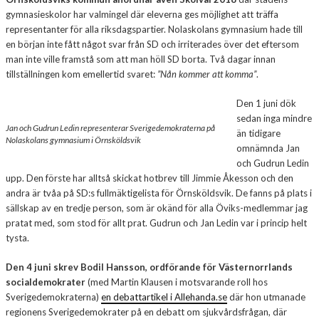
gymnasieskolor har valmingel där eleverna ges möjlighet att träffa
representanter för alla riksdagspartier. Nolaskolans gymnasium hade till
en början inte fått något svar från SD och irriterades över det eftersom
man inte ville framstå som att man höll SD borta. Två dagar innan
tillställningen kom emellertid svaret:
”Nån kommer att komma”
.
Den 1 juni dök
sedan inga mindre
Jan och Gudrun Ledin representerar Sverigedemokraterna på
än tidigare
Nolaskolans gymnasium i Örnsköldsvik
omnämnda Jan
och Gudrun Ledin
upp. Den förste har alltså skickat hotbrev till Jimmie Åkesson och den
andra är tvåa på SD:s fullmäktigelista för Örnsköldsvik. De fanns på plats i
sällskap av en tredje person, som är okänd för alla Öviks-medlemmar jag
pratat med, som stod för allt prat. Gudrun och Jan Ledin var i princip helt
tysta.
Den 4 juni skrev Bodil Hansson, ordförande för Västernorrlands
socialdemokrater
(med Martin Klausen i motsvarande roll hos
Sverigedemokraterna)
en debattartikel i Allehanda.se
där hon utmanade
regionens Sverigedemokrater på en debatt om sjukvårdsfrågan, där