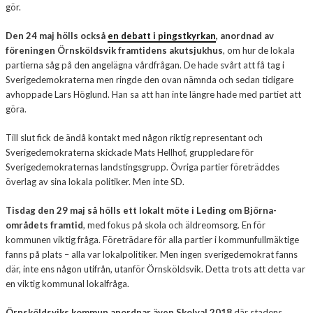
gör.
Den 24 maj hölls också
en debatt i pingstkyrkan
, anordnad av
föreningen Örnsköldsvik framtidens akutsjukhus
, om hur de lokala
partierna såg på den angelägna vårdfrågan. De hade svårt att få tag i
Sverigedemokraterna men ringde den ovan nämnda och sedan tidigare
avhoppade Lars Höglund. Han sa att han inte längre hade med partiet att
göra.
Till slut fick de ändå kontakt med någon riktig representant och
Sverigedemokraterna skickade Mats Hellhof, gruppledare för
Sverigedemokraternas landstingsgrupp. Övriga partier företräddes
överlag av sina lokala politiker. Men inte SD.
Tisdag den 29 maj så hölls ett lokalt möte i Leding om Björna-
områdets framtid
, med fokus på skola och äldreomsorg. En för
kommunen viktig fråga. Företrädare för alla partier i kommunfullmäktige
fanns på plats – alla var lokalpolitiker. Men ingen sverigedemokrat fanns
där, inte ens någon utifrån, utanför Örnsköldsvik. Detta trots att detta var
en viktig kommunal lokalfråga.
Örnsköldsviks kommun anordnar även Skolval 2018
där stadens