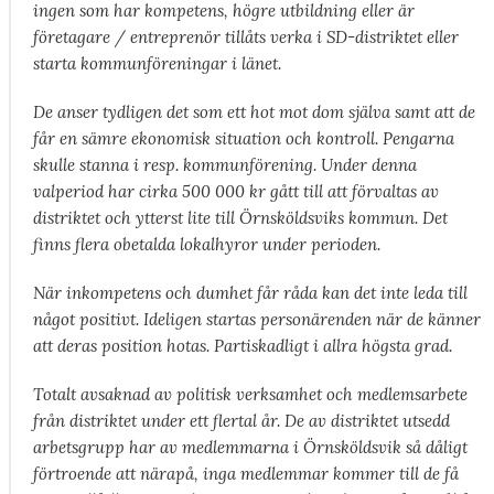
ingen som har kompetens, högre utbildning eller är
företagare / entreprenör tillåts verka i SD-distriktet eller
starta kommunföreningar i länet.
De anser tydligen det som ett hot mot dom själva samt att de
får en sämre ekonomisk situation och kontroll. Pengarna
skulle stanna i resp. kommunförening. Under denna
valperiod har cirka 500 000 kr gått till att förvaltas av
distriktet och ytterst lite till Örnsköldsviks kommun. Det
finns flera obetalda lokalhyror under perioden.
När inkompetens och dumhet får råda kan det inte leda till
något positivt. Ideligen startas personärenden när de känner
att deras position hotas. Partiskadligt i allra högsta grad.
Totalt avsaknad av politisk verksamhet och medlemsarbete
från distriktet under ett flertal år. De av distriktet utsedd
arbetsgrupp har av medlemmarna i Örnsköldsvik så dåligt
förtroende att närapå, inga medlemmar kommer till de få