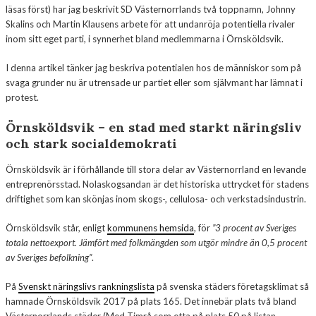
läsas först) har jag beskrivit SD Västernorrlands två toppnamn, Johnny
Skalins och Martin Klausens arbete för att undanröja potentiella rivaler
inom sitt eget parti, i synnerhet bland medlemmarna i Örnsköldsvik.
I denna artikel tänker jag beskriva potentialen hos de människor som på
svaga grunder nu är utrensade ur partiet eller som självmant har lämnat i
protest.
Örnsköldsvik – en stad med starkt näringsliv
och stark socialdemokrati
Örnsköldsvik är i förhållande till stora delar av Västernorrland en levande
entreprenörsstad. Nolaskogsandan är det historiska uttrycket för stadens
driftighet som kan skönjas inom skogs-, cellulosa- och verkstadsindustrin.
Örnsköldsvik står, enligt
kommunens hemsida
, för
”3 procent av Sveriges
totala nettoexport. Jämfört med folkmängden som utgör mindre än 0,5 procent
av Sveriges befolkning”
.
På
Svenskt näringslivs rankningslista
på svenska städers företagsklimat så
hamnade Örnsköldsvik 2017 på plats 165. Det innebär plats två bland
Västernorrlands städer (Med Timrå som etta på plats 50 på listan,