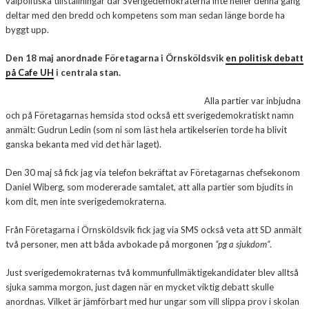
valpolitiska tillställningar där Sverigedemokraterna inte heller denna gång
deltar med den bredd och kompetens som man sedan länge borde ha
byggt upp.
Den 18 maj anordnade Företagarna i Örnsköldsvik
en politisk debatt
på Cafe UH
i centrala stan.
Alla partier var inbjudna
och på Företagarnas hemsida stod också ett sverigedemokratiskt namn
anmält: Gudrun Ledin (som ni som läst hela artikelserien torde ha blivit
ganska bekanta med vid det här laget).
Den 30 maj så fick jag via telefon bekräftat av Företagarnas chefsekonom
Daniel Wiberg, som modererade samtalet, att alla partier som bjudits in
kom dit, men inte sverigedemokraterna.
Från Företagarna i Örnsköldsvik fick jag via SMS också veta att SD anmält
två personer, men att båda avbokade på morgonen
”pg a sjukdom”
.
Just sverigedemokraternas två kommunfullmäktigekandidater blev alltså
sjuka samma morgon, just dagen när en mycket viktig debatt skulle
anordnas. Vilket är jämförbart med hur ungar som vill slippa prov i skolan