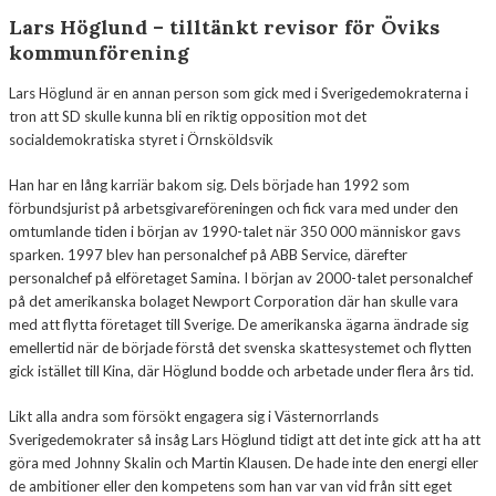
Lars Höglund – tilltänkt revisor för Öviks
kommunförening
Lars Höglund är en annan person som gick med i Sverigedemokraterna i
tron att SD skulle kunna bli en riktig opposition mot det
socialdemokratiska styret i Örnsköldsvik
Han har en lång karriär bakom sig. Dels började han 1992 som
förbundsjurist på arbetsgivareföreningen och fick vara med under den
omtumlande tiden i början av 1990-talet när 350 000 människor gavs
sparken. 1997 blev han personalchef på ABB Service, därefter
personalchef på elföretaget Samina. I början av 2000-talet personalchef
på det amerikanska bolaget Newport Corporation där han skulle vara
med att flytta företaget till Sverige. De amerikanska ägarna ändrade sig
emellertid när de började förstå det svenska skattesystemet och flytten
gick istället till Kina, där Höglund bodde och arbetade under flera års tid.
Likt alla andra som försökt engagera sig i Västernorrlands
Sverigedemokrater så insåg Lars Höglund tidigt att det inte gick att ha att
göra med Johnny Skalin och Martin Klausen. De hade inte den energi eller
de ambitioner eller den kompetens som han var van vid från sitt eget