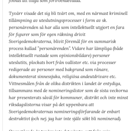
finnas att tillgå som förtroendevalda.
Tyvärr visade det sig bli tvärt om, med en närmast kriminell
tillämpning av uteslutningsprocesser i form av sk.
personärenden så har alla som intellektuellt utgjort en fara
för figurer som för egen räkning drivit
Sverigedemokraterna, blivit föremål för en summarisk
process kallad ”personärenden”. Vidare har lämpliga (både
intellektuellt rustade som opinionsbildare) personer
uteslutits, plockats bort från vallistor etc. via processer
redigerade av personer med bakgrund som rånare,
dokumenterat sinnessjuka, religiösa andeutdrivare etc.
Vittnesmålen från de olika distrikten i landet är entydiga,
tillsammans med de nomineringslistor som de sista veckorna
har presenterats såväl för kommuner, distrikt och inte minst
riksdagslistorna visar på det uppenbara att
Sverigedemokraternas nomineringsförfarande är enbart
destruktivt (och nej. jag har inte själv sökt bli nominerad).