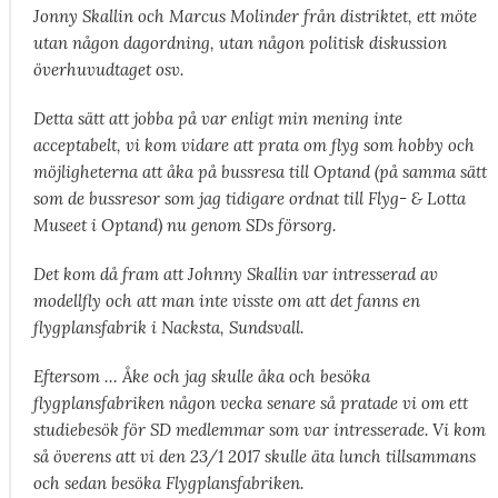
Jonny Skallin och Marcus Molinder från distriktet, ett möte
utan någon dagordning, utan någon politisk diskussion
överhuvudtaget osv.
Detta sätt att jobba på var enligt min mening inte
acceptabelt, vi kom vidare att prata om flyg som hobby och
möjligheterna att åka på bussresa till Optand (på samma sätt
som de bussresor som jag tidigare ordnat till Flyg- & Lotta
Museet i Optand) nu genom SDs försorg.
Det kom då fram att Johnny Skallin var intresserad av
modellfly och att man inte visste om att det fanns en
flygplansfabrik i Nacksta, Sundsvall.
Eftersom … Åke och jag skulle åka och besöka
flygplansfabriken någon vecka senare så pratade vi om ett
studiebesök för SD medlemmar som var intresserade. Vi kom
så överens att vi den 23/1 2017 skulle äta lunch tillsammans
och sedan besöka Flygplansfabriken.