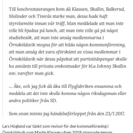
Till lunchrestaurangen kom då Klausen, Skallin, Balkerud,
Molinder och Timrås starke man, dessa hade haft
styrelsemöte innan vår träff. Man meddelade att man inte
ville bli bjudna på lunch, att man inte ville gå på något
studiebesök, att man inte ansåg medlemmarna i
Örnsköldsvik mogna för att bilda någon kommunförening,
att man ansåg det vara oförskämt av vissa medlemmar i
Örnsköldsvik när dessa påpekat att partistödspengar skulle
ha använts till privata omkostnader för bl.a Johnny Skallin
osv. varefter man gick.
… Åke, och jag fick då åka till Flygfabriken ensamma och
meddela att det inte skulle komma någon riksdagsman eller
andra politiker från SD.
Som ovan minns jag händelseförloppet från den 23/1 2017.
Lars Höglund var tänkt som revisor för den kommunförening i
Örnsköldsvik som Martin Klausen våren 2018 stoppade genom