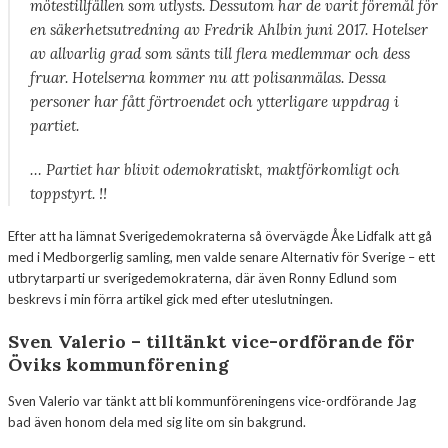
mötestillfällen som utlysts. Dessutom har de varit föremål för
en säkerhetsutredning av Fredrik Ahlbin juni 2017. Hotelser
av allvarlig grad som sänts till flera medlemmar och dess
fruar. Hotelserna kommer nu att polisanmälas. Dessa
personer har fått förtroendet och ytterligare uppdrag i
partiet.
… Partiet har blivit odemokratiskt, maktförkomligt och
toppstyrt. !!
Efter att ha lämnat Sverigedemokraterna så övervägde Åke Lidfalk att gå
med i Medborgerlig samling, men valde senare Alternativ för Sverige – ett
utbrytarparti ur sverigedemokraterna, där även Ronny Edlund som
beskrevs i min förra artikel gick med efter uteslutningen.
Sven Valerio – tilltänkt vice-ordförande för
Öviks kommunförening
Sven Valerio var tänkt att bli kommunföreningens vice-ordförande Jag
bad även honom dela med sig lite om sin bakgrund.