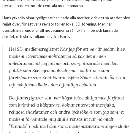
personärenden mot de centrala medlemmarna.
Hans yrkesliv visar tydligt att han hade alla meriter, och det så att det blev
rejält över, för att vara revisor för en lokal SD-förening. Men när
uteslutningärendena föll mot vännerna så fick han nog och lämnade
partiet, och skrev följande avskedsbrev:
Hej SD-medlemsregistret När jag för ett par år sedan, blev
medlem i Sverigedemokraterna så var det av den
anledningen att jag gillade och sympatiserade med den
politik som Sverigedemokraterna stod för och som
företrädare som Kent Ekerot, Björn Söder, Jimmie Åkesson
mfl. väl förmedlade i den offentliga debatten.
Det fanns figurer som var högst tvivelaktiga med förflutet
som kriminella kåkfarare, dokumenterat sinnessjuka,
religösa sharlataner och andra lycksökare som jag som ny
medlem förväntade mig skulle rensas ut när normalt
”funtade” i och med den stora medlemstillströmningen skulle