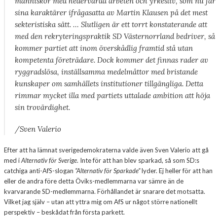
människor med hedervärda arbeten och yrkesliv, som nu får
sina karaktärer ifrågasatta av Martin Klausen på det mest
sekteristiska sätt. … Slutligen är ett torrt konstaterande att
med den rekryteringspraktik SD Västernorrland bedriver, så
kommer partiet att inom överskådlig framtid stå utan
kompetenta företrädare. Dock kommer det finnas rader av
ryggradslösa, inställsamma medelmåttor med bristande
kunskaper om samhällets institutioner tillgängliga. Detta
rimmar mycket illa med partiets uttalade ambition att höja
sin trovärdighet.
​/​Sven Valerio
Efter att ha lämnat sverigedemokraterna valde även Sven Valerio att gå
med i
Alternativ för Sverige
. Inte för att han blev sparkad, så som SD:s
catchiga anti-AfS-slogan
”Alternativ för Sparkade”
lyder. Ej heller för att han
eller de andra före detta Öviks-medlemmarna var sämre än de
kvarvarande SD-medlemmarna. Förhållandet är snarare det motsatta.
Vilket jag själv – utan att yttra mig om AfS ur något större nationellt
perspektiv – beskådat från första parkett.