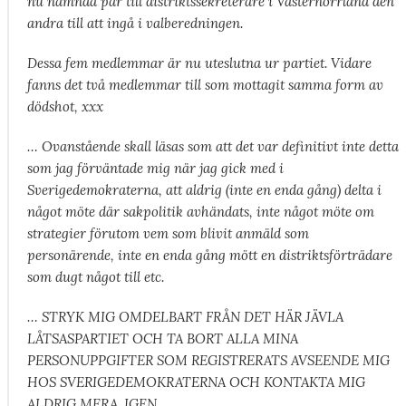
nu nämnda par till distriktssekreterare i Västernorrland den
andra till att ingå i valberedningen.
Dessa fem medlemmar är nu uteslutna ur partiet. Vidare
fanns det två medlemmar till som mottagit samma form av
dödshot, xxx
… Ovanstående skall läsas som att det var definitivt inte detta
som jag förväntade mig när jag gick med i
Sverigedemokraterna, att aldrig (inte en enda gång) delta i
något möte där sakpolitik avhändats, inte något möte om
strategier förutom vem som blivit anmäld som
personärende, inte en enda gång mött en distriktsförträdare
som dugt något till etc.
… STRYK MIG OMDELBART FRÅN DET HÄR JÄVLA
LÅTSASPARTIET OCH TA BORT ALLA MINA
PERSONUPPGIFTER SOM REGISTRERATS AVSEENDE MIG
HOS SVERIGEDEMOKRATERNA OCH KONTAKTA MIG
ALDRIG MERA. IGEN.