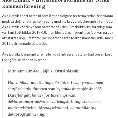
Åke Lidfalk – tilltänkt ordförande för Öviks
kommunförening
Åke Lidfalk är ett namn ni som läst de tidigare texterna redan är bekanta
med, så det här blir en kort repris med lite bredare bakgrundsinformation.
Åke Lidfalk var tänkt som ordförande i den Örnsköldsviks-förening som
var tänkt att bildas 2017-18, men blev då, när föreningen just var på väg
att startas upp, utsatt för personärende från Martin Klausens sida i mars
2018 och lämnade då partiet.
Åke Lidfalks bakgrund är emellertid så intressant att jag bad om en kort
redogörelse där han svarade:
Mitt namn är Åke Lidfalk, Örnsköldsvik.
Har utbildat mig till Ingenjör, först i vägbyggnad men
slutförde utbildningen som byggnadsingenjör år 1965.
Därefter gått kurser för taxeringsmän,
deklarationsgranskare, skattelagstiftning, starta eget,
marknadsföring, företagsekonomi, datautbildning,
dataprogrammering.