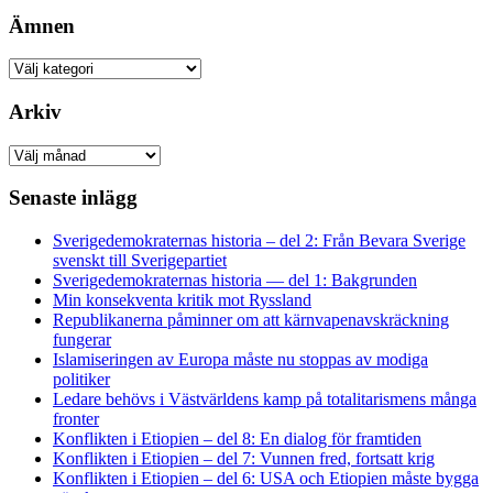
Ämnen
Ämnen
Arkiv
Arkiv
Senaste inlägg
Sverigedemokraternas historia – del 2: Från Bevara Sverige
svenskt till Sverigepartiet
Sverigedemokraternas historia — del 1: Bakgrunden
Min konsekventa kritik mot Ryssland
Republikanerna påminner om att kärnvapenavskräckning
fungerar
Islamiseringen av Europa måste nu stoppas av modiga
politiker
Ledare behövs i Västvärldens kamp på totalitarismens många
fronter
Konflikten i Etiopien – del 8: En dialog för framtiden
Konflikten i Etiopien – del 7: Vunnen fred, fortsatt krig
Konflikten i Etiopien – del 6: USA och Etiopien måste bygga