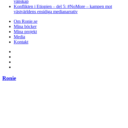
vänskap
Konflikten i Etiopien – del 5: #NoMore – kampen mot
västvärldens ensidiga medianarrativ
Om Ronie.se
Mina böcker
Mina projekt
Media
Kontakt
Ronie