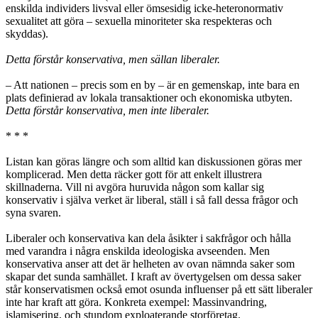
enskilda individers livsval eller ömsesidig icke-heteronormativ
sexualitet att göra – sexuella minoriteter ska respekteras och
skyddas).
Detta förstår konservativa, men sällan liberaler.
– Att nationen – precis som en by – är en gemenskap, inte bara en
plats definierad av lokala transaktioner och ekonomiska utbyten.
Detta förstår konservativa, men inte liberaler.
* * *
Listan kan göras längre och som alltid kan diskussionen göras mer
komplicerad. Men detta räcker gott för att enkelt illustrera
skillnaderna. Vill ni avgöra huruvida någon som kallar sig
konservativ i själva verket är liberal, ställ i så fall dessa frågor och
syna svaren.
Liberaler och konservativa kan dela åsikter i sakfrågor och hålla
med varandra i några enskilda ideologiska avseenden. Men
konservativa anser att det är helheten av ovan nämnda saker som
skapar det sunda samhället. I kraft av övertygelsen om dessa saker
står konservatismen också emot osunda influenser på ett sätt liberaler
inte har kraft att göra. Konkreta exempel: Massinvandring,
islamisering, och stundom exploaterande storföretag.