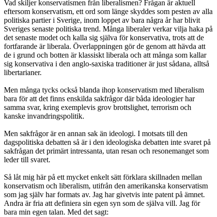
Vad skiljer konservatismen från liberalismen? Frågan är aktuell
eftersom konservatism, ett ord som länge skyddes som pesten av alla
politiska partier i Sverige, inom loppet av bara några år har blivit
Sveriges senaste politiska trend. Många liberaler verkar vilja haka på
det senaste modet och kalla sig själva för konservativa, trots att de
fortfarande är liberala. Överlappningen gör de genom att hävda att
de i grund och botten är klassiskt liberala och att många som kallar
sig konservativa i den anglo-saxiska traditioner är just sådana, alltså
libertarianer.
Men många tycks också blanda ihop konservatism med liberalism
bara för att det finns enskilda sakfrågor där båda ideologier har
samma svar, kring exemplevis grov brottslighet, terrorism och
kanske invandringspolitik.
Men sakfrågor är en annan sak än ideologi. I motsats till den
dagspolitiska debatten så är i den ideologiska debatten inte svaret på
sakfrågan det primärt intressanta, utan resan och resonemanget som
leder till svaret.
Så låt mig här på ett mycket enkelt sätt förklara skillnaden mellan
konservatism och liberalism, utifrån den amerikanska konservatism
som jag själv har formats av. Jag har givetvis inte patent på ämnet.
Andra är fria att definiera sin egen syn som de själva vill. Jag för
bara min egen talan. Med det sagt: