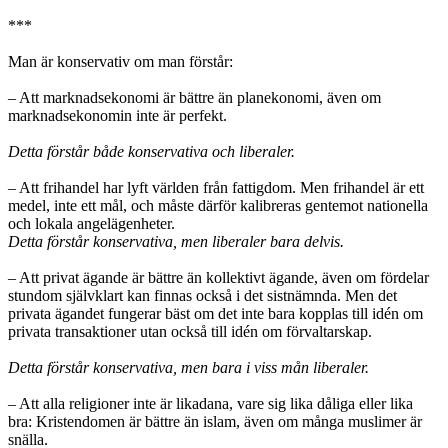
***
Man är konservativ om man förstår:
– Att marknadsekonomi är bättre än planekonomi, även om
marknadsekonomin inte är perfekt.
Detta förstår både konservativa och liberaler.
– Att frihandel har lyft världen från fattigdom. Men frihandel är ett
medel, inte ett mål, och måste därför kalibreras gentemot nationella
och lokala angelägenheter.
Detta förstår konservativa, men liberaler bara delvis.
– Att privat ägande är bättre än kollektivt ägande, även om fördelar
stundom självklart kan finnas också i det sistnämnda. Men det
privata ägandet fungerar bäst om det inte bara kopplas till idén om
privata transaktioner utan också till idén om förvaltarskap.
Detta förstår konservativa, men bara i viss mån liberaler.
– Att alla religioner inte är likadana, vare sig lika dåliga eller lika
bra: Kristendomen är bättre än islam, även om många muslimer är
snälla.