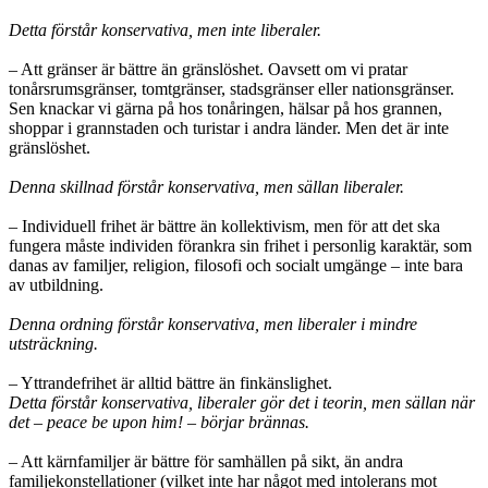
Detta förstår konservativa, men inte liberaler.
– Att gränser är bättre än gränslöshet. Oavsett om vi pratar
tonårsrumsgränser, tomtgränser, stadsgränser eller nationsgränser.
Sen knackar vi gärna på hos tonåringen, hälsar på hos grannen,
shoppar i grannstaden och turistar i andra länder. Men det är inte
gränslöshet.
Denna skillnad förstår konservativa, men sällan liberaler.
– Individuell frihet är bättre än kollektivism, men för att det ska
fungera måste individen förankra sin frihet i personlig karaktär, som
danas av familjer, religion, filosofi och socialt umgänge – inte bara
av utbildning.
Denna ordning förstår konservativa, men liberaler i mindre
utsträckning.
– Yttrandefrihet är alltid bättre än finkänslighet.
Detta förstår konservativa, liberaler gör det i teorin, men sällan när
det – peace be upon him! – börjar brännas.
– Att kärnfamiljer är bättre för samhällen på sikt, än andra
familjekonstellationer (vilket inte har något med intolerans mot